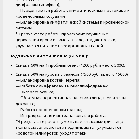
диафрагмы гипофиза);
— Перцептивная работа с лимфатическими протоками и
кровеносными сосудами;
— Балансировка лимфатической системы и кровеносной
системы.
*В результате работы происходит улучшение
циркуляции крови и лимфы в теле, спадают отеки,
улучшается питание всех органов и тканей.
Подтяжка и лифтинг лица (60 мин.):
Скидка 60% на 1 пробный сеанс (1200 руб. вместо 3000);
Скидка 50% на курс из 5 сеансов (7500 руб. вместо 15000):
— Балансировка костей черепа;
— Работа с диафрагмами и гемолимфодренаж;
— Экспресс осанка;
— Объемная перцептивная пластика лица, шеи и зоны
декольте;
— Работа с апоневрозом головы;
— Интраоральная и интраназальная работа.
*В результате работы уменьшается ассиметрия лица,
ткани выравниваются и подтягиваются, улучшается
кровоток и лимфоток, уходят отёки.