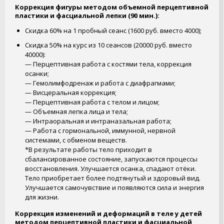
Коррекция фигуры методом объемной перцептивной
пластики и фасциальной лепки (90 мин.):
Скидка 60% на 1 пробный сеанс (1600 руб. вместо 4000);
Скидка 50% на курс из 10 сеансов (20000 руб. вместо
40000):
— Перцептивная работа с костями тела, коррекция
осанки;
— Гемолимфодренаж и работа с диафрагмами;
— Висцеральная коррекция;
— Перцептивная работа с телом и лицом;
— Объемная лепка лица и тела;
— Интраоральная и интраназальная работа;
— Работа с гормональной, иммунной, нервной
системами, с обменом веществ.
*В результате работы тело приходит в
сбалансированное состояние, запускаются процессы
восстановления. Улучшается осанка, спадают отёки.
Тело приобретает более подтянутый и здоровый вид.
Улучшается самочувствие и появляются сила и энергия
для жизни.
Коррекция изменений и деформаций в теле у детей
методом перцептивной пластики и фасциальной